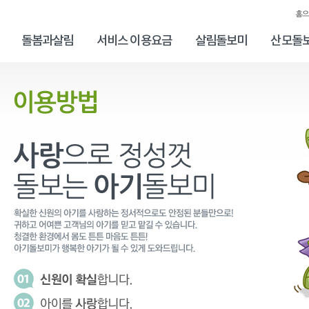
돌봄과살림
서비스 이용요금
살림돌보미
산모돌